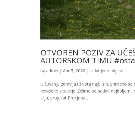
OTVOREN POZIV ZA UČE
AUTORSKOM TIMU #ostan
by
admin
|
Apr 5, 2020
|
Izdvojeno
,
Vijesti
U čuvanju zdravlja i života najbližih, prirodno 
neviđene situacije. Želimo se nadati najboljem i ra
cilju, projekat Procjena...