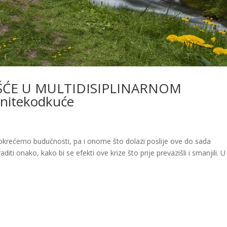
ŠĆE U MULTIDISIPLINARNOM
itekodkuće
se okrećemo budućnosti, pa i onome što dolazi poslije ove do sada
diti onako, kako bi se efekti ove krize što prije prevazišli i smanjili. 