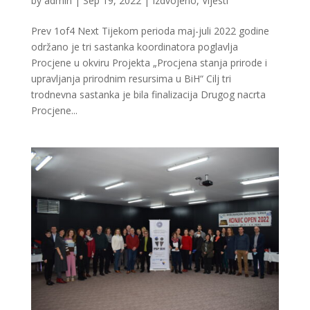
by
admin
|
Sep 19, 2022
|
Izdvojeno
,
Vijesti
Prev 1of4 Next Tijekom perioda maj-juli 2022 godine
održano je tri sastanka koordinatora poglavlja
Procjene u okviru Projekta „Procjena stanja prirode i
upravljanja prirodnim resursima u BiH“ Cilj tri
trodnevna sastanka je bila finalizacija Drugog nacrta
Procjene...