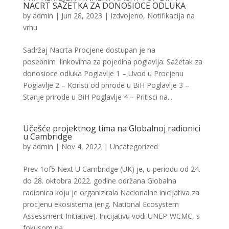
NACRT SAZETKA ZA DONOSIOCE ODLUKA
by
admin
|
Jun 28, 2023
|
Izdvojeno
,
Notifikacija na
vrhu
Sadržaj Nacrta Procjene dostupan je na
posebnim linkovima za pojedina poglavlja: Sažetak za
donosioce odluka Poglavlje 1 – Uvod u Procjenu
Poglavlje 2 – Koristi od prirode u BiH Poglavlje 3 –
Stanje prirode u BiH Poglavlje 4 – Pritisci na...
Učešće projektnog tima na Globalnoj radionici
u Cambridge
by
admin
|
Nov 4, 2022
|
Uncategorized
Prev 1of5 Next U Cambridge (UK) je, u periodu od 24.
do 28. oktobra 2022. godine održana Globalna
radionica koju je organizirala Nacionalne inicijativa za
procjenu ekosistema (eng. National Ecosystem
Assessment Initiative). Inicijativu vodi UNEP-WCMC, s
fokusom na...