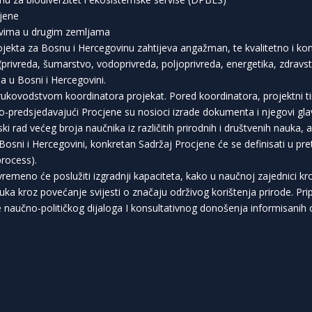
cjene
movima u drugim zemljama
ojekta za Bosnu i Hercegovinu zahtijeva angažman, te kvalitetno i kon
(privreda, šumarstvo, vodoprivreda, poljoprivreda, energetika, zdravstvo
a u Bosni i Hercegovini.
pod rukovodstvom koordinatora projekat. Pored koordinatora, projektni 
Ko-predsjedavajući Procjene su nosioci izrade dokumenta i njegovi glav
i rad većeg broja naučnika iz različitih prirodnih i društvenih nauka, 
u Bosni i Hercegovini, konkretan Sadržaj Procjene će se definisati u 
process).
remeno će poslužiti izgradnji kapaciteta, kako u naučnoj zajednici k
luka kroz povećanje svijesti o značaju održivog korištenja prirode. Pr
e naučno-političkog dijaloga I konsultativnog donošenja informisanih o