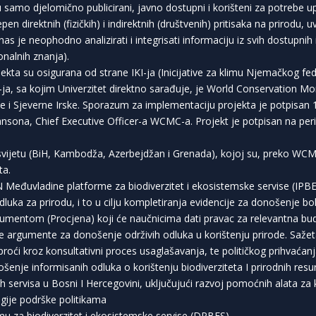
samo djelomično publicirani, javno dostupni i korišteni za potrebe upr
pen direktnih (fizičkih) i indirektnih (društvenih) pritisaka na prirodu,
as je neophodno analizirati i integrisati informaciju iz svih dostupnih 
ionalnih znanja).
ta su osigurana od strane IKI-ja (Inicijative za klimu Njemačkog feder
KI-ja, sa kojim Univerzitet direktno sarađuje, je World Conservation 
je i Sjeverne Irske. Sporazum za implementaciju projekta je potpisan 
 Johnsona, Chief Executive Officer-a WCMC-a. Projekt je potpisan na pe
u svijetu (BiH, Kambodža, Azerbejdžan i Grenada), kojoj su, preko W
ta.
 Međuvladine platforme za biodiverzitet i ekosistemske servise (IPBES
uka za prirodu, i to u cilju kompletiranja evidencije za donošenje bol
okumentom (Procjena) koji će naučnicima dati pravac za relevantna bu
 argumente za donošenje održivih odluka u korištenju prirode. Saž
proći kroz konsultativni proces usaglašavanja, te političkog prihvaćanj
nje informisanih odluka o korištenju biodiverziteta I prirodnih resurs
h servisa u Bosni I Hercegovini, uključujući razvoj pomoćnih alata za 
ogije podrške politikama
mu za biodiverzitet i ekosistemske servise (DPBES)