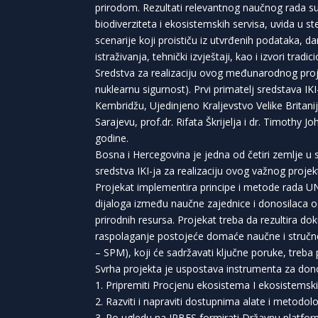
prirodom. Rezultati relevantnog naučnog rada su 
biodiverziteta i ekosistemskih servisa, uvida u ste
scenarije koji proističu iz utvrđenih podataka, dan
istraživanja, tehnički izvještaji, kao i izvori tradic
Sredstva za realizaciju ovog međunarodnog projek
nuklearnu sigurnost). Prvi primatelj sredstava I
Kembridžu, Ujedinjeno Kraljevstvo Velike Britani
Sarajevu, prof.dr. Rifata Škrijelja i dr. Timothy
godine.
Bosna i Hercegovina je jedna od četiri zemlje 
sredstva IKI-ja za realizaciju ovog važnog projek
Projekat implementira principe i metode rada UN
dijaloga između naučne zajednice i donosilaca odl
prirodnih resursa. Projekat treba da rezultira d
raspolaganje postojeće domaće naučne i stručne
– SPM), koji će sadržavati ključne poruke, treba 
Svrha projekta je uspostava instrumenta za donoše
1. Pripremiti Procjenu ekosistema I ekosistemski
2. Razviti i napraviti dostupnima alate i metodol
3. Po ugledu na IPBES formirati Državnu platfor