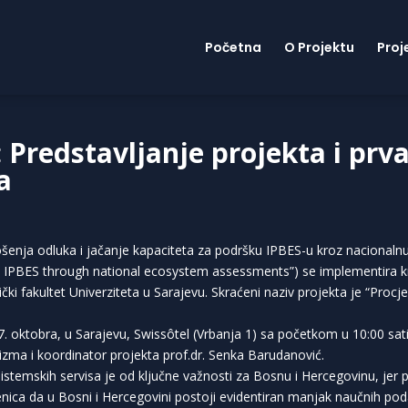
Početna
O Projektu
Proj
 Predstavljanje projekta i prv
a
nja odluka i jačanje kapaciteta za podršku IPBES-u kroz nacionalnu
t IPBES through national ecosystem assessments”) se implementira kr
 fakultet Univerziteta u Sarajevu. Skraćeni naziv projekta je “Procje
17. oktobra, u Sarajevu, Swissôtel (Vrbanja 1) sa početkom u 10:00 sati 
rizma i koordinator projekta prof.dr. Senka Barudanović.
stemskih servisa je od ključne važnosti za Bosnu i Hercegovinu, jer
nica da u Bosni i Hercegovini postoji evidentiran manjak naučnih pod