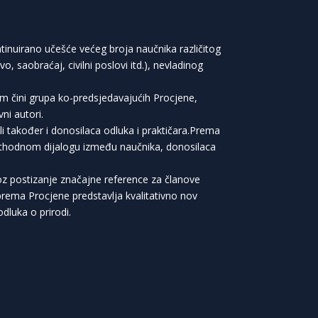
tinuirano učešće većeg broja naučnika različitog
, saobraćaj, civilni poslovi itd.), nevladinog
tim čini grupa ko-predsjedavajućih Procjene,
ni autori.
ali također i donosilaca odluka i praktičara.Prema
prethodnom dijalogu između naučnika, donosilaca
roz postizanje značajne reference za članove
iprema Procjene predstavlja kvalitativno nov
dluka o prirodi.