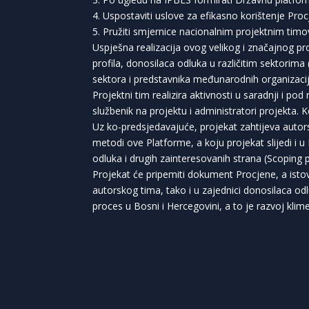
4. Uspostaviti uslove za efikasno korištenje Pro
5. Pružiti smjernice nacionalnim projektnim ti
Uspješna realizacija ovog velikog i značajnog pr
profila, donosilaca odluka u različitim sektorima 
sektora i predstavnika međunarodnih organizacij
Projektni tim realizira aktivnosti u saradnji i 
službenik na projektu i administratori projekta. 
Uz ko-predsjedavajuće, projekat zahtijeva autorsk
metodi ove Platforme, a koju projekat slijedi i 
odluka i drugih zainteresovanih strana (Scoping 
Projekat će pripemiti dokument Procjene, a istov
autorskog tima, tako i u zajednici donosilaca od
proces u Bosni i Hercegovini, a to je razvoj klim