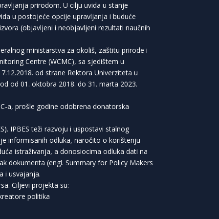
avljanja prirodom. U cilju uvida u stanje
 uvida u postojeće opcije upravljanja i buduće
izvora (objavljeni i neobjavljeni rezultati naučnih
alnog ministarstva za okoliš, zaštitu prirode i
Monitoring Centre (WCMC), sa sjedištem u
17.12.2018. od strane Rektora Univerziteta u
riod od 01. oktobra 2018. do 31. marta 2023.
CMC-a, prošle godine odobrena donatorska
). IPBES teži razvoju i uspostavi stalnog
je informisanih odluka, naročito o korištenju
duća istraživanja, a donosiocima odluka dati na
etak dokumenta (engl. Summary for Policy Makers
a i usvajanja.
a. Ciljevi projekta su:
kreatore politika